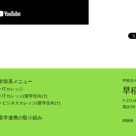
学校法
学部系メニュー
早
ITカレッジ
ITカレッジ(留学生向け)
〒171-
ビジネスカレッジ(留学生向け)
電話:03-
産学連携の取り組み
姉妹校