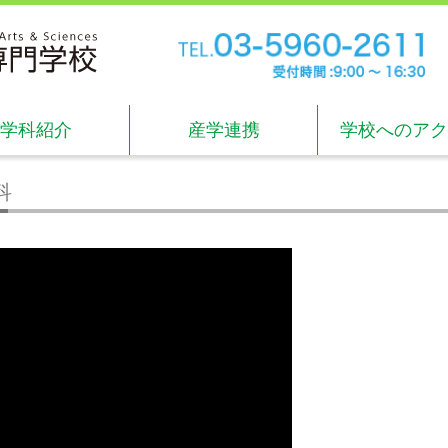
TE
受付
学科紹介
産学連携
学校へのアク
科