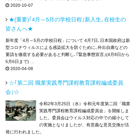
2020-10-07
★(重要)｢4月～5月の学校日程｣新入生､在校生の
皆さんへ★
新年度「4月～5月の学校日程」について 4月7日､日本国政府は新
型コロナウィルスによる感染拡大を防ぐために､外出自粛などの
要請を徹底する必要があると判断し､｢緊急事態宣言｣(4月8日から
5月6日まで) …
2020-04-08
☆｢第二回 職業実践専門課程教育課程編成委員
会｣☆
令和2年3月25日（水）令和元年度第二回「職業
実践専門課程教育課程編成委員会」を開催しま
した。委員会はウイルス対応の中での縮小して
の実施となりましたが、有意義な意見交換が活
発に行われました。