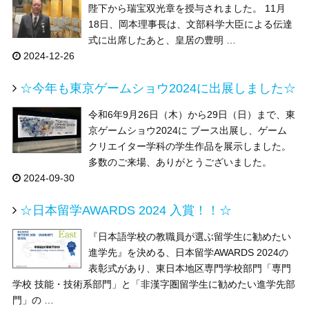
陛下から瑞宝双光章を授与されました。 11月
18日、岡本理事長は、文部科学大臣による伝達
式に出席したあと、皇居の豊明 …
2024-12-26
☆今年も東京ゲームショウ2024に出展しました☆
令和6年9月26日（木）から29日（日）まで、東
京ゲームショウ2024に ブース出展し、ゲーム
クリエイター学科の学生作品を展示しました。
多数のご来場、ありがとうございました。
2024-09-30
☆日本留学AWARDS 2024 入賞！！☆
『日本語学校の教職員が選ぶ留学生に勧めたい
進学先』を決める、日本留学AWARDS 2024の
表彰式があり、東日本地区専門学校部門「専門
学校 技能・技術系部門」と「非漢字圏留学生に勧めたい進学先部
門」の …