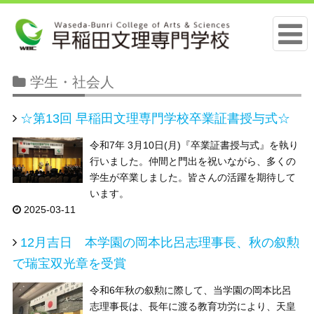
学生・社会人
☆第13回 早稲田文理専門学校卒業証書授与式☆
令和7年 3月10日(月)『卒業証書授与式』を執り
行いました。仲間と門出を祝いながら、多くの
学生が卒業しました。皆さんの活躍を期待して
います。
2025-03-11
12月吉日 本学園の岡本比呂志理事長、秋の叙勲
で瑞宝双光章を受賞
令和6年秋の叙勲に際して、当学園の岡本比呂
志理事長は、長年に渡る教育功労により、天皇